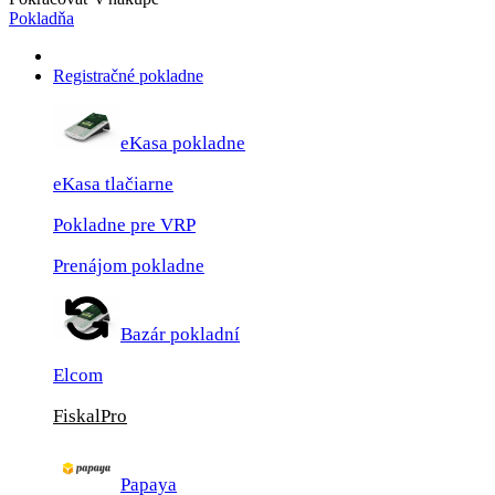
Pokladňa
Registračné pokladne
eKasa pokladne
eKasa tlačiarne
Pokladne pre VRP
Prenájom pokladne
Bazár pokladní
Elcom
FiskalPro
Papaya