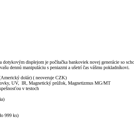
 dotykovým displejom je počítačka bankoviek novej generácie so scho
vašu dennú manipuláciu s peniazmi a ušetrí čas vášmu pokladníkovi.
 (Americký dolár) ( neoveruje CZK)
ankovky, UV, IR, Magnetický prúžok, Magnetizmus MG/MT
spešnosťou v testoch
ia)
do 999 ks)