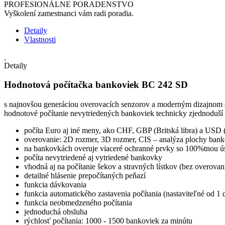
PROFESIONÁLNE PORADENSTVO
Vyškolení zamestnanci vám radi poradia.
Detaily
Vlastnosti
Detaily
Hodnotová počítačka bankoviek BC 242 SD
s najnovšou generáciou overovacích senzorov a moderným dizajnom a
hodnotové počítanie nevytriedených bankoviek technicky zjednoduší 
počíta Euro aj iné meny, ako CHF, GBP (Britská libra) a USD
overovanie: 2D rozmer, 3D rozmer, CIS – analýza plochy b
na bankovkách overuje viaceré ochranné prvky so 100%tnou ú
počíta nevytriedené aj vytriedené bankovky
vhodná aj na počítanie šekov a stravných lístkov (bez overovan
detailné hlásenie prepočítaných peňazí
funkcia dávkovania
funkcia automatického zastavenia počítania (nastaviteľné od 1 
funkcia neobmedzeného počítania
jednoduchá obsluha
rýchlosť počítania: 1000 - 1500 bankoviek za minútu