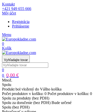
Kontakt
+421 949 655 666
Môj účet
Registrácia
Prihlásenie
Menu
0
Košík
Vyhľadajte tovar
0
0,00 €
0
Množ.
Spolu
Produkt bol vložený do Vášho košíka
Počet produktov v košíku:
0
Počet produktov v košíku:
0
Spolu za produkty (bez PDH)
Spolu za doručenie (bez PDH)
Bude určené
Spolu (bez PDH)
Pokračovať v nákupe