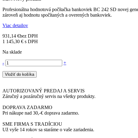
Profesionálna hodnotová počítačka bankoviek BC 242 SD novej gener
zároveň aj hodnotu spočítaných a overených bankoviek.
Viac detailov
931,14 €
bez DPH
1 145,30 €
s DPH
Na sklade
-
+
Vložiť do košíka
AUTORIZOVANÝ PREDAJ A SERVIS
Záručný a pozáručný servis na všetky produkty.
DOPRAVA ZADARMO
Pri nákupe nad 30,-€ doprava zadarmo.
SME FIRMA S TRADÍCIOU
Už vyše 14 rokov sa staráme o vaše zariadenia.