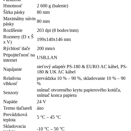
Hmotnosť
2 600 g (balenie)
Šírka pásky
80 mm
Maximálny návin
80 mm
pásky
Rozlíšenie
203 dpi (8 bodov/mm)
Rozmery (D x Š
199x140x146 mm
x V)
Rýchlosť tlače
200 mm/s
Pripojiteľnosť na
USB,LAN
internet
sieťový adaptér PS-180 & EURO AC kábel, PS-
Napájanie
180 & UK AC kábel
Relatívna
prevádzka 10 % – 90 %, skladovanie 10 % – 90
vlhkosť
%
snímač otvoreného krytu papierového kotúča,
Senzory
snímač konca papiera
Napätie
24 V
Termo tlačiareň
áno
Prevádzková
5 °C – 45 °C
teplota
Skladovacia
-10 °C – 50 °C