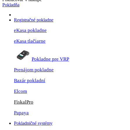
Pokladňa
Registračné pokladne
eKasa pokladne
eKasa tlačiarne
Pokladne pre VRP
Prenájom pokladne
Bazár pokladní
Elcom
FiskalPro
Papaya
Pokladničné systémy