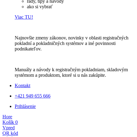
rady, tipy a návody
ako si vybrať
Viac TU!
Najnovšie zmeny zákonov, novinky v oblasti registračných
pokladní a pokladničných systémov a iné povinnosti
podnikateľov.
Manuály a návody k registračným pokladniam, skladovým
systémom a produktom, ktoré si u nás zakúpite.
Kontakt
+421 949 655 666
Prihlásenie
Hore
Košík
0
Vpred
QR kód