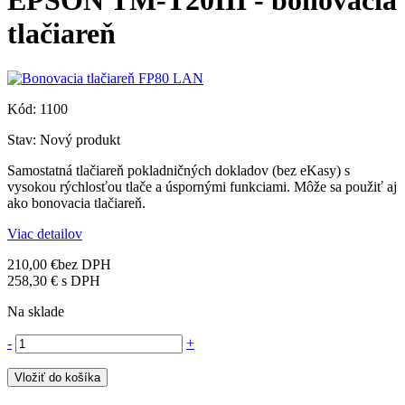
EPSON TM-T20III - bonovacia
tlačiareň
Kód:
1100
Stav:
Nový produkt
Samostatná tlačiareň pokladničných dokladov (bez eKasy) s
vysokou rýchlosťou tlače a úspornými funkciami. Môže sa použiť aj
ako bonovacia tlačiareň.
Viac detailov
210,00 €
bez DPH
258,30 €
s DPH
Na sklade
-
+
Vložiť do košíka