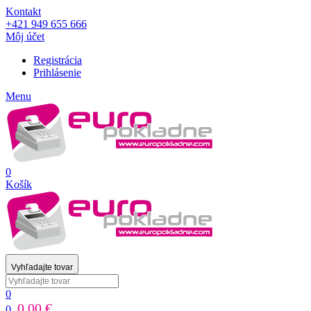
Kontakt
+421 949 655 666
Môj účet
Registrácia
Prihlásenie
Menu
0
Košík
Vyhľadajte tovar
0
0,00 €
0