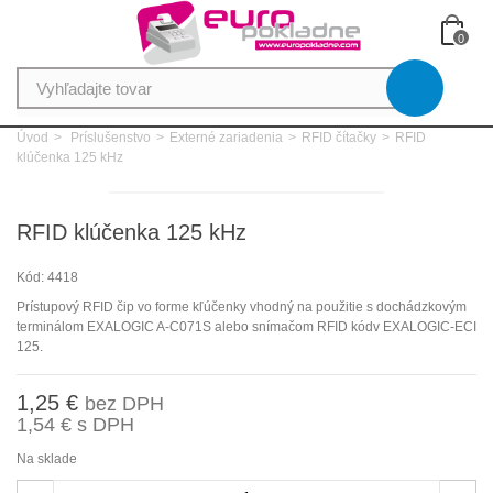
0
Úvod
>
Príslušenstvo
>
Externé zariadenia
>
RFID čítačky
>
RFID
klúčenka 125 kHz
RFID klúčenka 125 kHz
Kód:
4418
Prístupový RFID čip vo forme kľúčenky vhodný na použitie s dochádzkovým
terminálom EXALOGIC A-C071S alebo snímačom RFID kódv EXALOGIC-ECI
125.
1,25 €
bez DPH
1,54 €
s DPH
Na sklade