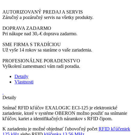
AUTORIZOVANÝ PREDAJ A SERVIS
Záručný a pozáručný servis na všetky produkty.
DOPRAVA ZADARMO
Pri nákupe nad 30,-€ doprava zadarmo.
SME FIRMA S TRADÍCIOU
Už vyše 14 rokov sa staráme o vaše zariadenia.
PROFESIONÁLNE PORADENSTVO
Vyškolení zamestnanci vám radi poradia.
Detaily
Vlastnosti
Detaily
Snímač RFID kľúčov EXALOGIC ECI-125 je elektronické
zariadenie, ktoré v systéme OBERON možno použiť na snímanie
kľúčov, kariet a identifikačných náramkov s RFID čipom.
K zariadeniu je možné objednať ľubovoľný počet
RFID kľúčeniek
125 kHz
alebo
RFID
klúčenka 13,56 MHz