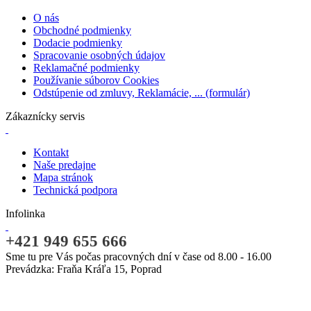
O nás
Obchodné podmienky
Dodacie podmienky
Spracovanie osobných údajov
Reklamačné podmienky
Používanie súborov Cookies
Odstúpenie od zmluvy, Reklamácie, ... (formulár)
Zákaznícky servis
Kontakt
Naše predajne
Mapa stránok
Technická podpora
Infolinka
+421 949 655 666
Sme tu pre Vás počas pracovných dní v čase od 8.00 - 16.00
Prevádzka: Fraňa Kráľa 15, Poprad