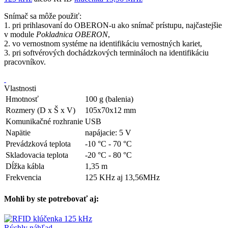
Snímač sa môže použiť:
1. pri prihlasovaní do OBERON-u ako snímač prístupu, najčastejšie
v module
Pokladnica OBERON
,
2. vo vernostnom systéme na identifikáciu vernostných kariet,
3. pri softvérových dochádzkových termináloch na identifikáciu
pracovníkov.
Vlastnosti
Hmotnosť
100 g (balenia)
Rozmery (D x Š x V)
105x70x12 mm
Komunikačné rozhranie
USB
Napätie
napájacie: 5 V
Prevádzková teplota
-10 °C - 70 °C
Skladovacia teplota
-20 °C - 80 °C
Dĺžka kábla
1,35 m
Frekvencia
125 KHz aj 13,56MHz
Mohli by ste potrebovať aj:
Rýchly náhľad